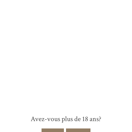
info@chaintres.fr
Nicolas Gaignon
INTERVENANT EXTERNE
Tel.: +33 (0)2.41.52.90.54
info@chaintres.fr
Avez-vous plus de 18 ans?