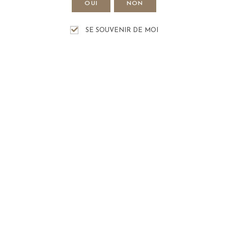
Hélène De Moura
OUI
NON
Barreira
SE SOUVENIR DE MOI
ASSISTANTE DE DIRECTION
Tel.: +33 (0)2.41.52.90.54
helene@chaintres.fr
CONTACT